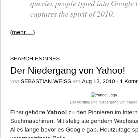
queries people typed into Google th
captures the spirit of 2010.
(mehr …)
SEARCH ENGINES
Der Niedergang von Yahoo!
von
SEBASTIAN WEISS
am
Aug 12, 2010
•
1 Komm
Der Aufstieg und Niedergang von Yahoo
Einst gehörte
Yahoo!
zu den Pionieren im Intern
Suchmaschinen. Mit stetig steigendem Wachst
Alles lange bevor es Google gab. Heutzutage sp